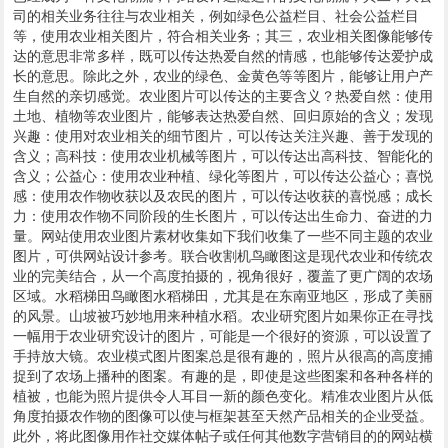
司的相关业务往往与农业相关，例如绿色公益栏目、社会公益栏目
等，使用农业相关图片，符合相关业务；其三，农业相关图像能够传
达的意思非常多样，既可以传达热爱自然的情感，也能够传达爱护成
长的意思。除此之外，农业的绿色、金黄色等等图片，能够让用户产
生自然的亲切感觉。农业图片可以传达的主要含义？热爱自然：使用
土地、植物等农业图片，能够表达热爱自然、回归原始的含义；发现
兴趣：使用对农业相关的细节图片，可以传达关注兴趣、善于发现的
含义；高科技：使用农业机械等图片，可以传达出高科技、智能化的
含义；公益心：使用农业种植、绿化等图片，可以传达公益心；喜悦
感：使用农作物收获以及农民的图片，可以传达收获的喜悦感；成长
力：使用农作物不同阶段的生长图片，可以传达出生命力、奋进的力
量。网站使用农业图片素材收集如下我们收集了一些不同主题的农业
图片，可供网站设计参考。联合收割机鸟瞰图这是现代农业和传统农
业的完美结合，从一个高度拍摄的，视角很好，覆盖了更广阔的农场
区域。水稻梯田鸟瞰图水稻梯田，尤其是在东南亚地区，形成了美丽
的风景。山坡被巧妙地用来种植水稻。农业研究图片如果你正在寻找
一幅用于农业研究设计的图片，可能是一个很好的资源，可以设置了
手持放大镜。农业模式图片图案总是很有趣的，照片从很高的高度捕
捉到了农场上播种的图案。有趣的是，即使是这些图案和各种各样的
植被，也能为照片提供令人耳目一新的颜色变化。精准农业图片从低
角度拍摄农作物的图像可以使与框架甚至天然产品相关的企业受益。
此外，将此图像用作社交媒体帖子或任何其他数字营销目的的网站横