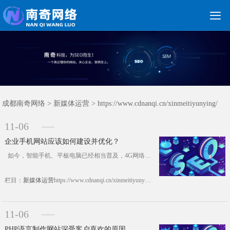

关键词优化
朋友圈广告
新媒体运营
网站建设
网站制作
竞价托管
网络营销
网络推广
软件开发
首页
成都南奇网络
>
新媒体运营
> https://www.cdnanqi.cn/xinmeitiyunying/
11-06
企业手机网站应该如何建设并优化？
如今，智能手机、平板电脑已经相当普及，4G网络的成熟、和即将来临的5G时代以及无处不在的WiFi网络，都告诉我们移动互联网时代的重要。其实早在2012年上半年手机上网终端就超过了PC终端，但实际上到目前为止，大多数的企业都没有企业手机网站，这将会他们在移动互联网时代失去商机。那么企业手机网站应该如何去建设，建设了手机站又该如何去优化呢?下面南奇网站建设就简单说说，企业手机......https://www.cdnanqi.cn/xinmeitiyunying/20337.html
栏目：
新媒体运营
https://www.cdnanqi.cn/xinmeitiyunying/20337.html
11-06
PHP语言制作网站深受客户喜欢的原因