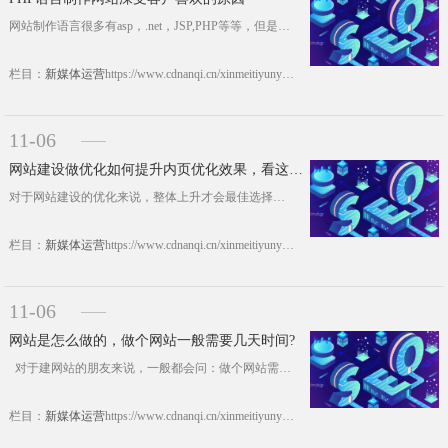
网站制作语言很多有asp，.net，JSP,PHP等等，但是较为广泛使用的是PHP语言，PHP语言制作网站之所以深受客户喜欢，主要以下几点原因。 1、便于生成网站静态页面 PHP程序语言是将网站代码嵌入到HTML页面中，当网站服务器对网站的页面进行处理时，能够解析并执行这些代码，并将网站内容输出嵌入到HTML页面中，从而达到网站静态页面生成。对于A......https://www.cdnanqi.cn/xinmeitiyunying/20302.html
栏目：
新媒体运营
https://www.cdnanqi.cn/xinmeitiyunying/20302.html
11-06
网站建设做优化如何提升内页优化效果，看这里就明白了
对于网站建设的优化来说，整体上升才会最佳选择，不能说网站只有首页被收入有排名，而内页却不然而知，这样的网站优化效果不是很好，权重也不会太高，好网站建设优化效果，不仅仅是首页被搜索引擎收入排名，内容也会被首页排名，下面成都南奇网站建设根据经验告诉大家，要如何提高网站建设内页优化效果。 一、一定要提升网站内页的价值。而内页的价值重点就体现在用户体验方面，能够对浏览的用户具有很......https://www.cdnanqi.cn/xinmeitiyunying/20292.html
栏目：
新媒体运营
https://www.cdnanqi.cn/xinmeitiyunying/20292.html
11-06
网站是怎么做的，做个网站一般需要几天时间?
对于建网站的朋友来说，一般都会问：做个网站需要多长时间，一般建立网站几天能做好?什么时候能看到网站整体设计效果?对于南奇专业做网站公司来说，一般都会根据客户需求而定，具体分析如下：......https://www.cdnanqi.cn/xinmeitiyunying/20286.html
栏目：
新媒体运营
https://www.cdnanqi.cn/xinmeitiyunying/20286.html