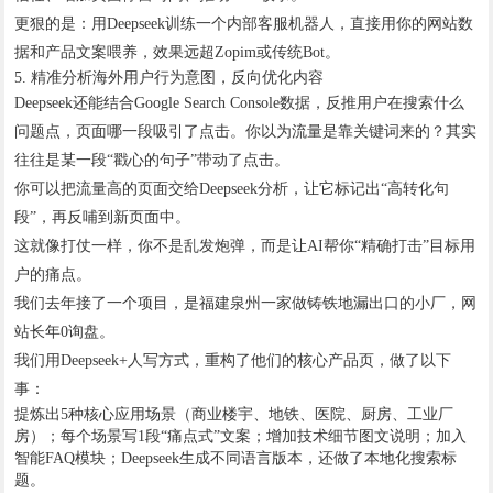
更狠的是：用Deepseek训练一个内部客服机器人，直接用你的网站数
据和产品文案喂养，效果远超Zopim或传统Bot。
5. 精准分析海外用户行为意图，反向优化内容
Deepseek还能结合Google Search Console数据，反推用户在搜索什么
问题点，页面哪一段吸引了点击。你以为流量是靠关键词来的？其实
往往是某一段“戳心的句子”带动了点击。
你可以把流量高的页面交给Deepseek分析，让它标记出“高转化句
段”，再反哺到新页面中。
这就像打仗一样，你不是乱发炮弹，而是让AI帮你“精确打击”目标用
户的痛点。
我们去年接了一个项目，是福建泉州一家做铸铁地漏出口的小厂，网
站长年0询盘。
我们用Deepseek+人写方式，重构了他们的核心产品页，做了以下
事：
提炼出5种核心应用场景（商业楼宇、地铁、医院、厨房、工业厂
房）；每个场景写1段“痛点式”文案；增加技术细节图文说明；加入
智能FAQ模块；Deepseek生成不同语言版本，还做了本地化搜索标
题。