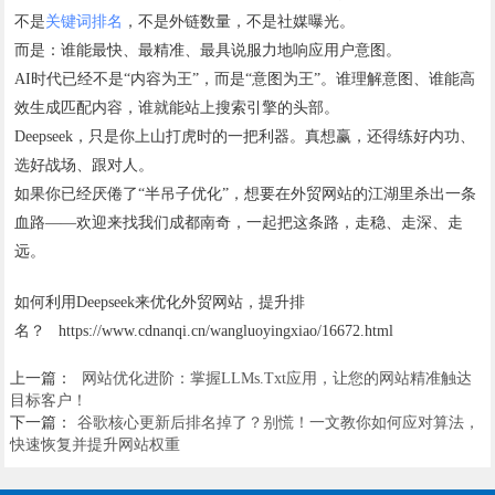
不是
关键词排名
，不是外链数量，不是社媒曝光。
而是：谁能最快、最精准、最具说服力地响应用户意图。
AI时代已经不是“内容为王”，而是“意图为王”。谁理解意图、谁能高
效生成匹配内容，谁就能站上搜索引擎的头部。
Deepseek，只是你上山打虎时的一把利器。真想赢，还得练好内功、
选好战场、跟对人。
如果你已经厌倦了“半吊子优化”，想要在外贸网站的江湖里杀出一条
血路——欢迎来找我们成都南奇，一起把这条路，走稳、走深、走
远。
如何利用Deepseek来优化外贸网站，提升排
名？ https://www.cdnanqi.cn/wangluoyingxiao/16672.html
上一篇：
网站优化进阶：掌握LLMs.Txt应用，让您的网站精准触达
目标客户！
下一篇：
谷歌核心更新后排名掉了？别慌！一文教你如何应对算法，
快速恢复并提升网站权重