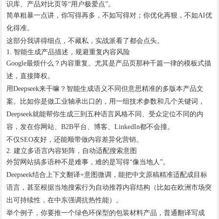
识库、产品对比页等“用户极爱点”。
简单粗暴一点讲，你写得再多，不如写得对；你优化再狠，不如AI优
化得准。
这部分我讲得细点，不藏私，实战派看了都会点头。
1. 智能生成产品描述，规避重复内容风险
Google最烦什么？内容重复。尤其是产品页那种千篇一律的模板式描
述，直接降权。
用Deepseek来干嘛？智能生成语义不同但意思精准的多版本产品文
案。比如你是做工业轴承出口的，用一组技术参数和几个关键词，
Deepseek就能帮你生成三到五种语言风格不同、受众定位不同的内
容，发在你网站、B2B平台、博客、LinkedIn都不会撞。
不仅SEO友好，还能顺带做内容差异化营销。
2. 建立多语言内容矩阵，自动适配搜索意图
外贸网站搞多语种不是难事，难的是写得“像当地人”。
Deepseek结合上下文翻译+意图微调，能把中文原稿精准适配成目标
语言，甚至根据当地搜索行为自动推荐内容结构（比如在欧洲市场突
出可持续性，在中东强调抗热性能）。
举个例子，你要推一个绿色环保型的包装材料产品，普通翻译写成