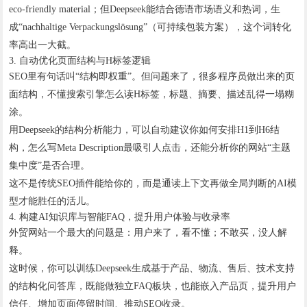
eco-friendly material；但Deepseek能结合德语市场语义和热词，生
成“nachhaltige Verpackungslösung”（可持续包装方案），这个词转化
率高出一大截。
3. 自动优化页面结构与H标签逻辑
SEO里有句话叫“结构即权重”。但问题来了，很多程序员做出来的页
面结构，不懂搜索引擎怎么读H标签，标题、摘要、描述乱得一塌糊
涂。
用Deepseek的结构分析能力，可以自动建议你如何安排H1到H6结
构，怎么写Meta Description最吸引人点击，还能分析你的网站“主题
集中度”是否合理。
这不是传统SEO插件能给你的，而是通读上下文再做全局判断的AI模
型才能胜任的活儿。
4. 构建AI知识库与智能FAQ，提升用户体验与收录率
外贸网站一个最大的问题是：用户来了，看不懂；不敢买，没人解
释。
这时候，你可以训练Deepseek生成基于产品、物流、售后、技术支持
的结构化问答库，既能做独立FAQ板块，也能嵌入产品页，提升用户
信任、增加页面停留时间、推动SEO收录。