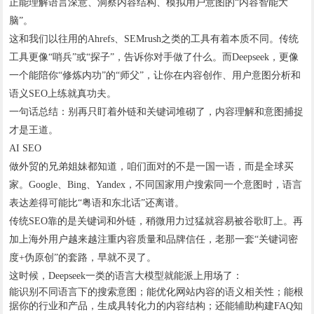
正能理解语言深意、洞察内容结构、模拟用户意图的“内容智能大
脑”。
这和我们以往用的Ahrefs、SEMrush之类的工具有着本质不同。传统
工具更像“哨兵”或“探子”，告诉你对手做了什么。而Deepseek，更像
一个能陪你“修炼内功”的“师父”，让你在内容创作、用户意图分析和
语义SEO上练就真功夫。
一句话总结：别再只盯着外链和关键词堆砌了，内容理解和意图捕捉
才是王道。
AI SEO
做外贸的兄弟姐妹都知道，咱们面对的不是一国一语，而是全球买
家。Google、Bing、Yandex，不同国家用户搜索同一个意图时，语言
表达差得可能比“粤语和东北话”还离谱。
传统SEO靠的是关键词和外链，稍微用力过猛就容易被谷歌盯上。再
加上海外用户越来越注重内容质量和品牌信任，老那一套“关键词密
度+伪原创”的套路，早就不灵了。
这时候，Deepseek一类的语言大模型就能派上用场了：
能识别不同语言下的搜索意图；能优化网站内容的语义相关性；能根
据你的行业和产品，生成具转化力的内容结构；还能辅助构建FAQ知