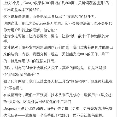
上线3个月，Google收录从300页增加到860页，关键词覆盖提升3倍，
平均询盘成本下降67%。
这不是花拳绣腿，而是把AI工具玩出了“接地气”的战斗力。
说到这儿，别以为Deepseek是万能的。它不会替你决策，也不会取代
你对用户和行业的理解。但它能：
让你少走弯路；让内容更快、更准；让你“以一敌十”干掉懒散的对
手。
尤其是对于做外贸
网站建设
的同行们而言，我们过去花两周才能做出
来的结构、内容、意图分析，现在一天就能完成80%的工作。剩下
的，就是你用“人”的智慧去打磨。
所以，别再问AI会不会取代人类了，真正的问题是：你是不是那
个“能驾驭AI的高手”？
做了18年网站，我们见过太多人把工具当“救命稻草”，但最终却栽在
了“不会用”。
在成都南奇，我们一直强调：技术从来不是核心，理解用户+掌控趋
势+灵活运用才是外贸
网站优化
的不二法门。
Deepseek不是让你偷懒的，而是让你更快、更准、更有爆发力地完成
优化任务——就像给一个高手配了把好刀，而不是让菜鸟乱舞。