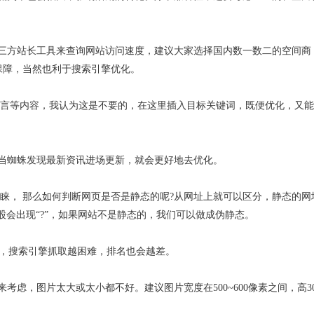
三方站长工具来查询网站访问速度，建议大家选择国内数一数二的空间商
保障，当然也利于搜索引擎优化。
留言等内容，我认为这是不要的，在这里插入目标关键词，既便优化，又
当蜘蛛发现最新资讯进场更新，就会更好地去优化。
青睐， 那么如何判断网页是否是静态的呢?从网址上就可以区分，静态的网
ml,而动态的一股会出现“?”，如果网站不是静态的，我们可以做成伪静态。
越深，搜索引擎抓取越困难，排名也会越差。
虑，图片太大或太小都不好。建议图片宽度在500~600像素之间，高30