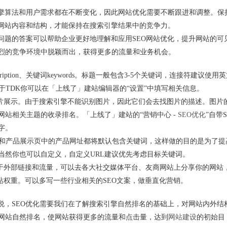
引擎算法和用户需求都在不断变化，因此网站优化需要不断跟进和调整。保
化网站内容和结构，才能保持在搜索引擎结果中的竞争力。
些问题的答案可以帮助企业更好地理解和应用SEO网站优化，提升网站的可
烈的竞争环境中脱颖而出，获得更多的流量和业务机会。
scription、关键词keywords。标题一般包含3-5个关键词，连接符建议使用
。关于TDK你可以在「上线了」建站编辑器的“设置”中填写相关信息。
图片展示。由于搜索引擎不能识别图片，因此它们会去找图片的描述。图片
站相关主题的收录排名。「上线了」建站的“营销中心 -
SEO优化
”自带S
字。
商店和产品展示页中的产品网址都将默认包含关键词，这样做的目的是为了提
当然你也可以自定义，自定义URL建议优先考虑目标关键词。
自于外部链接和流量，可以去各大社交媒体平台、友商网站上分享你的网站
站权重。可以多写一些行业相关的SEO文案，做垂直化营销。
说，SEO优化需要我们在了解搜索引擎自然排名的基础上，对网站内外结
网站自然排名，使网站获得更多的流量和点击量，达到
网站建设
的初始目