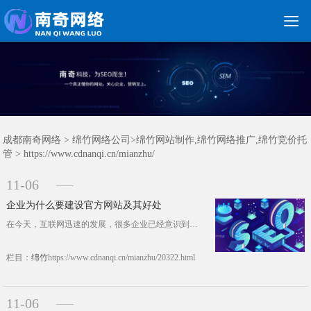

关键词优化
朋友圈广告
新媒体运营
网站建设
网站制作
竞价托管
网络营销
网络推广
软件开发
首页
成都南奇网络
> 绵竹网络公司>
绵竹网站制作,绵竹网络推广,绵竹竞价托
管
> https://www.cdnanqi.cn/mianzhu/
11-06
企业为什么要建设官方网站及其好处
在今天，互联网迅速的发展，很多企业已经意识到网站建设的重要性，开始着手开展网站建设，但依然有部分商家并未意识到网站建设的重要性，认为企业是否拥有官方网站对企业现在甚至未来的发展并未有任何的影响，殊不知，这种不成熟的想法，很有可能导致企业走向灭亡，为了避免该情况的发生，今天，南奇网站建设就就和大家畅聊一下，为什么企业要建设官网？ 一、拉近与客户的距离 &nbs......https://www.cdnanqi.cn/mianzhu/20322.html
栏目：
绵竹
https://www.cdnanqi.cn/mianzhu/20322.html
11-06