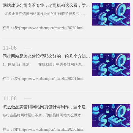
网站建设公司专不专业，老司机都这么看，学到了！
许多企业在选择网站建设公司的时候吃了很多亏，没清楚的认识和正确的判断。现在网站建设门槛很低，只要懂一点的技术，就能说自己是专业做高端网站建设公司，实则背后纯粹是简单的套模板，这种外行人是看不出来的，只有懂这块的人才懂得内在差距，市面很多不是专业做高端网站建设网络公司，下面成都南奇网站建设就来和大家聊聊什么样的建站公司是专业的！ 一、有没有专业的策划......https://www.cdnanqi.cn/mianzhu/20269.html
栏目：
绵竹
https://www.cdnanqi.cn/mianzhu/20269.html
11-06
同行网站是怎么建设得那么好的，给几个方法，赶紧消化
1、网站设计规划 在规划设计中需要对网站进行整体的分析，明确网站建设目标，确定网站的访问对象，网站提供的内容与服务，网站的域名，logo，网站风格和网站目录分类等内容，这一步也是电商系统网站后台建设成功的前提，因为所有的建设步骤都是按规划设计进行实施的。 2、网站的建设 这一阶段主要有域名注册，网站配置，网页制作和网站......https://www.cdnanqi.cn/mianzhu/20201.html
栏目：
绵竹
https://www.cdnanqi.cn/mianzhu/20201.html
11-06
怎么做品牌营销网站网页设计与制作，这个建设方案还真有心!
各行业品牌网站层出不穷，你的品牌网站怎么做才能够让用户记住并得到用户喜爱，当下建设品牌网站各家讲究的就是品牌网站建设的特色，怎么突出品牌网站建设特色，看看网站建设大神是怎么操作的吧，这样的网站建设解决方案看懂了很不错。 1、策划要详尽 在制作品牌营销型网站前，通过策划能分析出网站的受众群体的行为习惯，再去分析企业自身的发展和优势。这样在制作网站......https://www.cdnanqi.cn/mianzhu/20200.html
栏目：
绵竹
https://www.cdnanqi.cn/mianzhu/20200.html