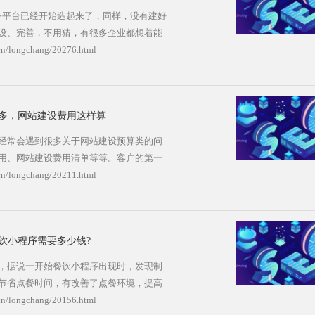
平台已经开始造起来了，同样，没有建好
设、完善，不用猜，有很多企业都想着能
设电商网站的朋友，建议多看看电商网站
cn/longchang/20276.html
商网站都离不开这些，要仔细看看
longchang/20276.html
多，网站建设费用这样算
经常会遇到很多关于网站建设预算类的问
用、网站建设费用清单等等。客户的第一
公司网站跟其他公司比差了这么多?为什么
cn/longchang/20211.html
，你们做1个网站要几万块?网站建设费用
设 花一天的工时找一些同行业网站模
饮小程序需要多少钱?
ngchang/20211.html
，据说一开始餐饮小程序出现时，发现制
节省点餐时间，有改善了点餐环境，提高
饮小程序纷纷出现。那么，当下，企业最
cn/longchang/20156.html