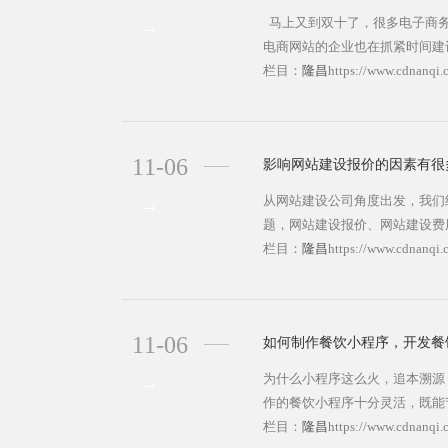
马上又到双十了，很多电子商务
电商网站的企业也在抓紧时间建
在双十一有个好彩头。还没有建
栏目：
隆昌
https://www.cdnanqi.
的注意事项，一般运营成功的电
了。......https://www.cdnanqi.cn/
11-06
影响网站建设报价的因素有很
从网站建设公司角度出发，我们
题，网站建设报价、网站建设费
反应几乎都差不多，为什么你们
栏目：
隆昌
https://www.cdnanqi.
别的公司做个网站才几百几千块
区别如下： 1、模板网站建
板，改些图片，甚至只改个
11-06
如何制作餐饮小程序，开发餐
名......https://www.cdnanqi.cn/lo
为什么小程序这么火，追本溯源
作的餐饮小程序十分灵活，既能
了用户粘性，随之而来，诸多餐
栏目：
隆昌
https://www.cdnanqi.