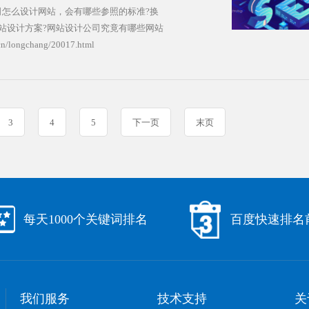
司怎么设计网站，会有哪些参照的标准?换
站设计方案?网站设计公司究竟有哪些网站
全可以解决上述涉及到的所有问题，建议
cn/longchang/20017.html
! 网站设计公司究竟有哪些网站设计方
方案怎么写? 我们举例来说明，例如：
计方案怎么写?或者说学校网站设计规划方
ngchang/20017.html
3
4
5
下一页
末页
每天1000个关键词排名
百度快速排名
我们服务
技术支持
关