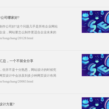
很显然是小程序开发的价格，餐饮小程序
一款餐饮小程序的费用一般根据小程序的
果是一般的小程序大致是
公司哪家好?
ngchang/20156.html
制作公司好?这个问题几乎是所有企业网站
企业，网站要怎么制作更适合企业未来的
企业网站制作要这样做，20年网站制作
cn/longchang/20128.html
紧关注学习。 1、企业网站建设就需要
需求，以用户需求为导向，潜移默化地引
汇总，一个不留全分享
longchang/20128.html
，但并不是十分熟悉，网站设计的时候究
网页设计中会涉及到多少种网页设计布局
也不是十分清楚，因为很多设计师经常用
cn/longchang/20063.html
上有很多，今天给大家汇总在一起，一个
型 也可以称为“同”字型，是一些大型
设计方案?
ngchang/20063.html