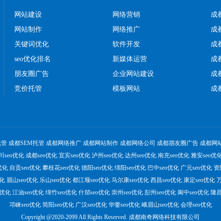
网站建设
网络营销
成
网站制作
网络推广
成
关键词优化
软件开发
成
seo优化排名
新媒体运营
成
朋友圈广告
企业网站建设
成
竞价托管
模板网站
成
托管
成都SEM托管
成都网络推广
成都网站制作
成都网络公司
成都朋友圈广告
成都网
川seo优化
成都seo优化
宜宾seo优化
泸州seo优化
达州seo优化
南充seo优化
雅安seo优
优化
自贡seo优化
攀枝花seo优化
德阳seo优化
绵阳seo优化
巴中seo优化
广元seo优化
资
优化
眉山seo优化
乐山seo优化
都江堰seo优化
马尔康seo优化
西昌seo优化
康定seo优化
万
o优化
江油seo优化
绵竹seo优化
什邡seo优化
崇州seo优化
彭州seo优化
阆中seo优化
隆昌
邛崃seo优化
简阳seo优化
广汉seo优化
华蓥seo优化
峨眉山seo优化
会理seo优化
Copyright @2020-2099 All Rights Reserved. 成都南奇网络科技有限公司