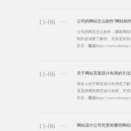
为关心的小程序问题是什么呢？
开发制作需要多少钱？ 开发
功能需求、界面和运行模式，如
11-06
公司的网站怎么制作?网站制作
2......https://www.cdnanqi.cn/lo
公司的网页怎么制作，哪家网站
制作必须要了解的。尤其是初创
发展需要，能吸引更多客户。 
栏目：
隆昌
https://www.cdnanqi.
老司机的经验非常有价值，抓
以用户为标准去建设，满足用户
导用户去购买自己的产
11-06
关于网站页面设计布局的方法
品，......https://www.cdnanqi.cn/
很多人对于网页设计布局也了解
竟选择哪类网页设计布局，究竟
类型，就连不专业的设计师对此
栏目：
隆昌
https://www.cdnanqi.
到的设计布局就那么两种，实际
不留全分享了。 1、“国”字
网站所喜欢的类型，即最
11-06
网站设计公司究竟有哪些网站
上......https://www.cdnanqi.cn/lo