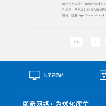
网站怎么设计?一般网站设计公
个思路，网站设计前怎么做好网
设计方案? 今天的内容干活完
栏目：
隆昌
https://www.cdnanqi.
用的好给个好评或者转发收藏哦
案?或者说这类专业的网站设计
学校网站设计方案，学校网站设
案......https://www.cdnanqi.cn/lo
首页
1
2
长尾词系统