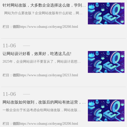
针对网站改版，大多数企业选择这么做，学到了！
网站为什么要改版？企业网站改版有什么好处，网站改版的原因有很多。大多数企业的网站隔几年就会经历一次改版，为了适应新的潮流，新的产品或者新的发展战略手段等，网站的改版不等于重新建设网站。 一、公司的发展随着时代的发展而发展，旧的网站页面和功能已经跟不上时代和公司的发展，无法体现公司现有的文化和发展元素，造成访问量低，跳出率高等问题。 二、结构混乱的......https://www.cdnanqi.cn/deyang/20266.html
栏目：
德阳
https://www.cdnanqi.cn/deyang/20266.html
11-06
让网站设计好看，效果好，吃透这几点!
2025年，企业网站设计不要盲从了，网站设计若想用户喜欢，体验度好，网页设计好看，网站运营效果好，这些怎么才能够做到呢，建议大家多看看同行业，同时在做网站设计的时候以下几点必须要做好，不管我们怎么做，这几点做不好，整个网站设计无用功。 1、网站Logo设计 一个夺目的网站Logo能加深用户对网站的印象，甚至能提高企业的亲和度、知名度以及专业......https://www.cdnanqi.cn/deyang/20213.html
栏目：
德阳
https://www.cdnanqi.cn/deyang/20213.html
11-06
网站改版如何做到，改版后的网站有效运营，支招!
一般企业出于长远考虑会给网站做改版，网站改版时需要注意哪些?这个是很多企业网站改版都需要关注的问题。南奇网站改版公司建议大家，如果对网站改版运营效果期望值很大的话，建议网站改版前这些必须注意到，切记! 1、网站标题(Title)和描述(Despretion) 网站改版前，我们要站在搜索用户的角度去考虑，网站关键词是引导搜索用户最快速度搜索到自己......https://www.cdnanqi.cn/deyang/20206.html
栏目：
德阳
https://www.cdnanqi.cn/deyang/20206.html