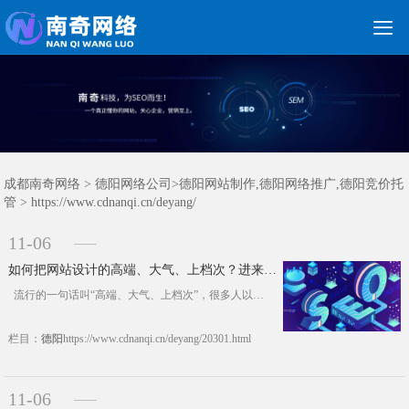

关键词优化
朋友圈广告
新媒体运营
网站建设
网站制作
竞价托管
网络营销
网络推广
软件开发
首页
成都南奇网络
> 德阳网络公司>
德阳网站制作,德阳网络推广,德阳竞价托
管
> https://www.cdnanqi.cn/deyang/
11-06
如何把网站设计的高端、大气、上档次？进来看看就知道了
流行的一句话叫“高端、大气、上档次”，很多人以为如果要把网站设计到这种程度，必须有足够多的特效，还有就是使用大的背景图片什么的，其实不然，这样做大部分结果都只是让你的网站庸俗不堪。其实想要实现大气的设计效果并不难，只要遵循以下几点去设计，设计的多了，你慢慢就会发现，你的设计水平正快速增长，设计出的效果也是越来越大气。 1，平凡、简单 &n......https://www.cdnanqi.cn/deyang/20301.html
栏目：
德阳
https://www.cdnanqi.cn/deyang/20301.html
11-06