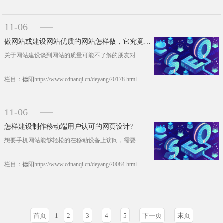
11-06
做网站或建设网站优质的网站怎样做，它究竟长啥样?
关于网站建设谈到网站的质量可能不了解的朋友对此没有什么太多的概念，但是如果南奇网站建设公司小编在这里说一句题外话，问问大家最近有没有什么比较火的电视剧，相信剧迷们大多数都会异口同声的说，当然有了，最近就有很火的两部，“三十而已”，“二十不惑”，一定要有对比的话，建议大家先看三十而已，再看二十不惑，南奇网站建设小编之所以提到了这些，是因为这两部据真的很励志，而且特别写实，三十而已看了扎心，二十不惑......https://www.cdnanqi.cn/deyang/20178.html
栏目：
德阳
https://www.cdnanqi.cn/deyang/20178.html
11-06
怎样建设制作移动端用户认可的网页设计?
想要手机网站能够轻松的在移动设备上访问，需要移动端网站开发设计时，考虑到所有问题发生的可能，并多次测试，保障移动端网站建设制作良好的用户体验。那么，移动端网站制作，网页设计会产生哪些问题呢，具体如何优化? 1、移动端网页设计：全面优化 下面是优化移动端页面的几个实用制作技巧： ·仅使用垂直滚动。不要使用水平滚动，让用......https://www.cdnanqi.cn/deyang/20084.html
栏目：
德阳
https://www.cdnanqi.cn/deyang/20084.html
首页
1
2
3
4
5
下一页
末页